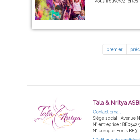
Vous trouverez ici le
premier
préc
Tala & Nritya ASB
Contact email
Siège social : Avenue 
N° entreprise : BE0542.
N° compte: Fortis BE3