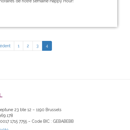
s horaires de notre semaine Happy Hour!
édent
1
2
3
4
L
Neptune 23 bte 12 – 1190 Brussels
969.178
1 0017 1715 7755 – Code BIC : GEBABEBB