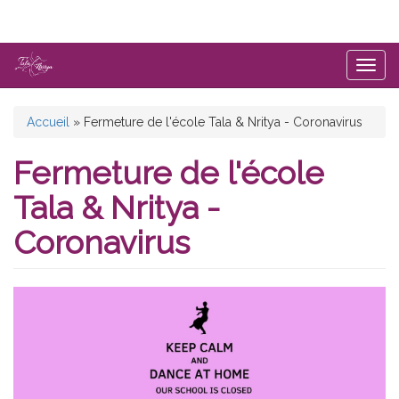
Aller
au
contenu
principal
Togg
navig
Vous
Accueil
»
Fermeture de l'école Tala & Nritya - Coronavirus
êtes
Fermeture de l'école
ici
Tala & Nritya -
Coronavirus