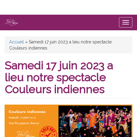
Aller
au
contenu
principal
Togg
navig
Vous
Accueil
»
Samedi 17 juin 2023 a lieu notre spectacle
Couleurs indiennes
êtes
ici
Samedi 17 juin 2023 a
lieu notre spectacle
Couleurs indiennes